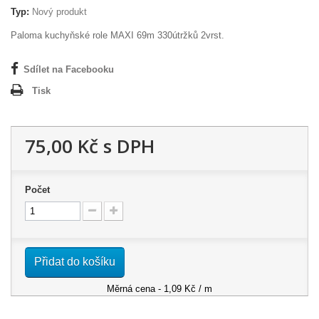
Typ:
Nový produkt
Paloma kuchyňské role MAXI 69m 330útržků 2vrst.
Sdílet na Facebooku
Tisk
75,00 Kč
s DPH
Počet
Přidat do košíku
Měrná cena - 1,09 Kč / m