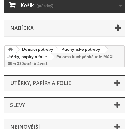
Košík
(prázdný)
NABÍDKA
Domácí potřeby
Kuchyňské potřeby
Utěrky, papíry a folie
Paloma kuchyňské role MAXI
69m 330útržků 2vrst.
UTĚRKY, PAPÍRY A FOLIE
SLEVY
NEJNOVĚJŠÍ