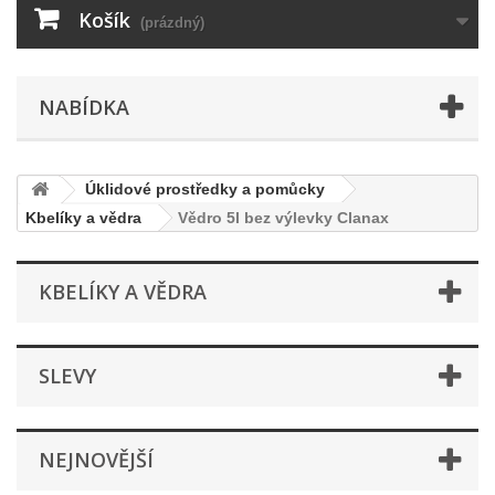
Košík
(prázdný)
NABÍDKA
Úklidové prostředky a pomůcky
Kbelíky a vědra
Vědro 5l bez výlevky Clanax
KBELÍKY A VĚDRA
SLEVY
NEJNOVĚJŠÍ