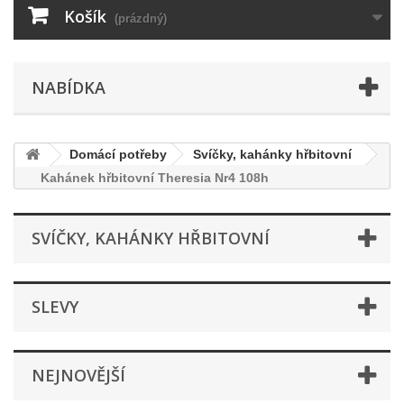
Košík
(prázdný)
NABÍDKA
Domácí potřeby
Svíčky, kahánky hřbitovní
Kahánek hřbitovní Theresia Nr4 108h
SVÍČKY, KAHÁNKY HŘBITOVNÍ
SLEVY
NEJNOVĚJŠÍ