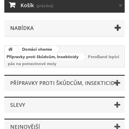
Košík
(prázdný)
NABÍDKA
Domácí chemie
Přípravky proti škůdcům, Insekticidy
FeroBand lepící
pás na potravinové moly
PŘÍPRAVKY PROTI ŠKŮDCŮM, INSEKTICIDY
SLEVY
NEJNOVĚJŠÍ