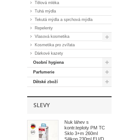
Tělová mléka
Tuhá mýdla
Tekutá mýdla a sprchová mýdla
Repelenty
Vlasová kosmetika
Kosmetika pro zvířata
Dárkové kazety
Osobní hygiena
Parfumerie
Dětské zboží
SLEVY
Nuk láhev s
kontr.teploty PM TC
Sklo 3+m 260ml
Silikon 230ml EU/D