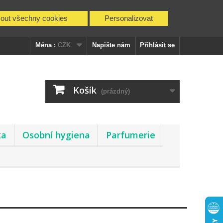
mout všechny cookies
Personalizovat
Měna :
CZK
Napište nám
Přihlásit se
Košík
(prázdný)
ka
Osobní hygiena
Parfumerie