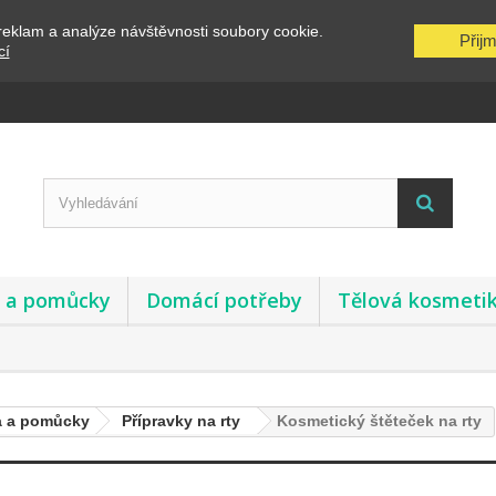
reklam a analýze návštěvnosti soubory cookie.
Přij
cí
y a pomůcky
Domácí potřeby
Tělová kosmeti
a a pomůcky
Přípravky na rty
Kosmetický štěteček na rty