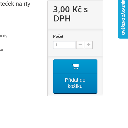
teček na rty
3,00 Kč
s
DPH
a rty
Počet
ku
Přidat do
košíku