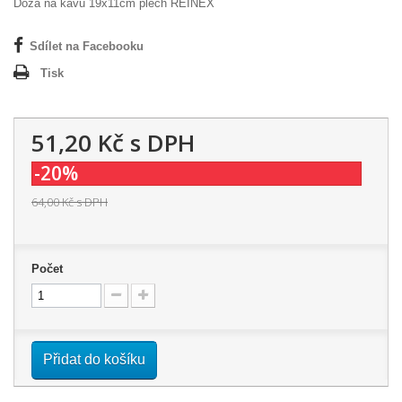
Dóza na kávu 19x11cm plech REINEX
Sdílet na Facebooku
Tisk
51,20 Kč
s DPH
-20%
64,00 Kč
s DPH
Počet
Přidat do košíku