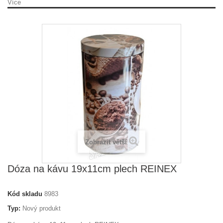
Více
Zobrazit větší
Dóza na kávu 19x11cm plech REINEX
Kód skladu
8983
Typ:
Nový produkt