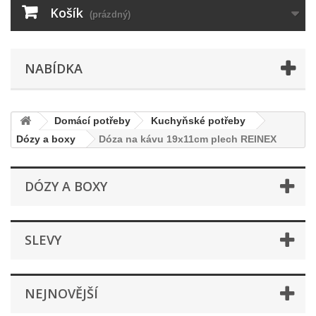
Košík
(prázdný)
NABÍDKA
Domácí potřeby
Kuchyňské potřeby
Dózy a boxy
Dóza na kávu 19x11cm plech REINEX
DÓZY A BOXY
SLEVY
NEJNOVĚJŠÍ