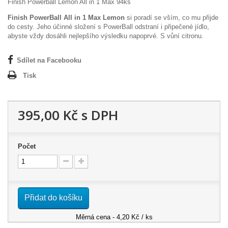
Finish Powerball Lemon All in 1 Max 94ks
Finish PowerBall All in 1 Max Lemon
si poradí se vším, co mu přijde
do cesty. Jeho účinné složení s PowerBall odstraní i připečené jídlo,
abyste vždy dosáhli nejlepšího výsledku napoprvé. S vůní citronu.
Sdílet na Facebooku
Tisk
395,00 Kč
s DPH
Počet
Přidat do košíku
Měrná cena - 4,20 Kč / ks