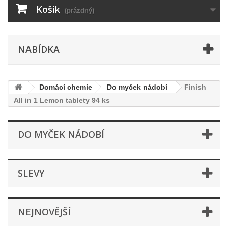
Košík
(prázdný)
NABÍDKA
Domácí chemie
Do myček nádobí
Finish
All in 1 Lemon tablety 94 ks
DO MYČEK NÁDOBÍ
SLEVY
NEJNOVĚJŠÍ