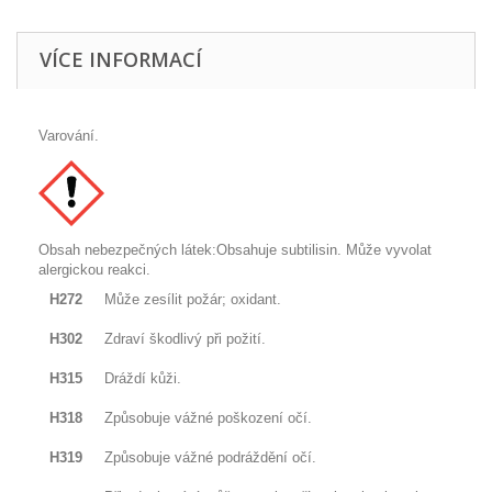
VÍCE INFORMACÍ
Varování.
Obsah nebezpečných látek:Obsahuje subtilisin. Může vyvolat
alergickou reakci.
H272
Může zesílit požár; oxidant.
H302
Zdraví škodlivý při požití.
H315
Dráždí kůži.
H318
Způsobuje vážné poškození očí.
H319
Způsobuje vážné podráždění očí.