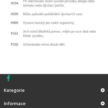
Při vdechování může vyvolat příznaky alergie nebo
H334
astmatu nebo dýchací potíže.
H335
Může způsobit podráždění dýchacích cest.
H400
Vysoce toxický pro vodní organismy.
Je-li nutná lékařská pomoc, mějte po ruce obal nebo
P101
štítek výrobku.
P102
Uchovávejte mimo dosah dětí.
Kategorie
Informace