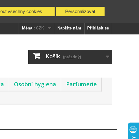
mout všechny cookies
Personalizovat
Měna :
CZK
Napište nám
Přihlásit se
Košík
(prázdný)
ka
Osobní hygiena
Parfumerie