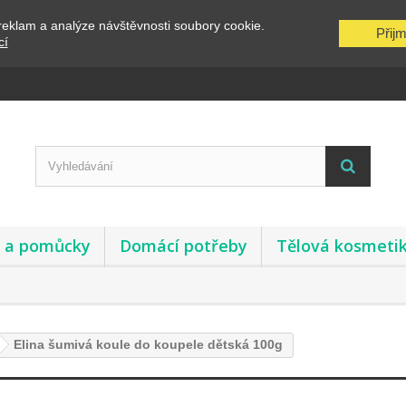
reklam a analýze návštěvnosti soubory cookie.
Přij
cí
y a pomůcky
Domácí potřeby
Tělová kosmeti
Elina šumivá koule do koupele dětská 100g