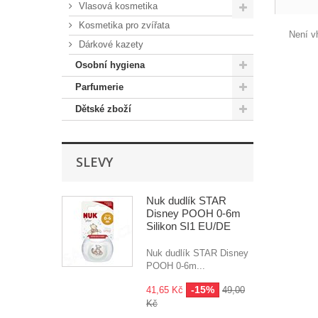
Vlasová kosmetika
Kosmetika pro zvířata
Není v
Dárkové kazety
Osobní hygiena
Parfumerie
Dětské zboží
SLEVY
Nuk dudlík STAR
Disney POOH 0-6m
Silikon SI1 EU/DE
Nuk dudlík STAR Disney
POOH 0-6m...
-15%
41,65 Kč
49,00
Kč