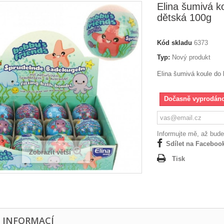
Elina šumivá k
dětská 100g
Kód skladu
6373
Typ:
Nový produkt
Elina šumivá koule do
Dočasně vyprodán
Informujte mě, až bude
Sdílet na Faceboo
Zobrazit větší
Tisk
E INFORMACÍ