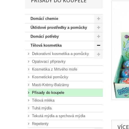
PŘÍSADY DO KOUPELE
Domácí chemie
Úklidové prostředky a pomůcky
Domácí potřeby
Tělová kosmetika
Dekorativní kosmetika a pomůcky
Opalovací přípravky
Kosmetika z Mrtvého moře
Kosmetické pomůcky
Masti-Krémy-Balzámy
Přísady do koupele
Tělová mléka
Tuhá mýdla
Tekutá mýdla a sprchová mýdla
Repelenty
VÍC